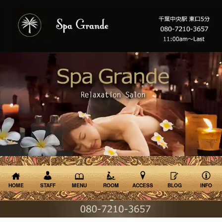
HOME
STAFF
MENU
ROOM
ACCESS
BLOG
INFO