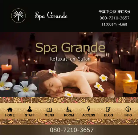
HOME
STAFF
MENU
ROOM
ACCESS
BLOG
INFO