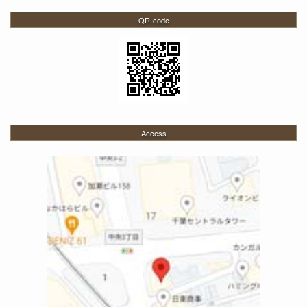
QR-code
Access