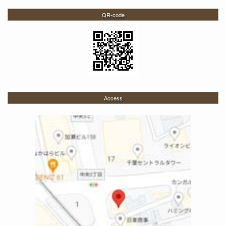
QR-code
Access