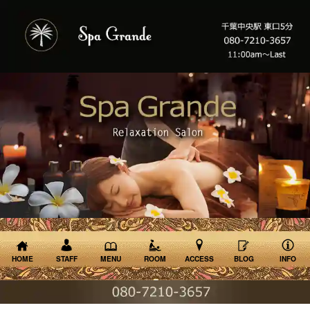
HOME
STAFF
MENU
ROOM
ACCESS
BLOG
INFO